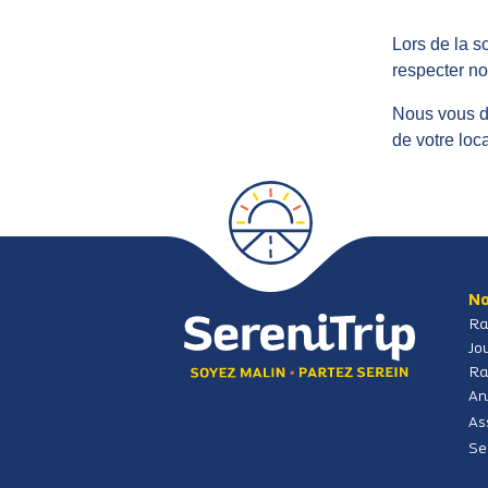
Lors de la 
respecter no
Nous vous d
de votre loca
No
Ra
Jo
Ra
An
As
Se