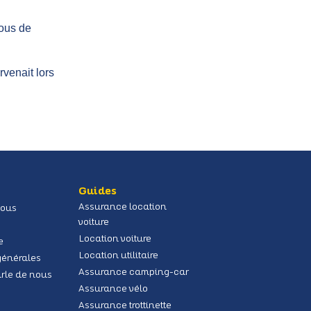
vous de
venait lors
Guides
Assurance location
nous
voiture
Location voiture
e
Location utilitaire
générales
Assurance camping-car
arle de nous
Assurance vélo
Assurance trottinette