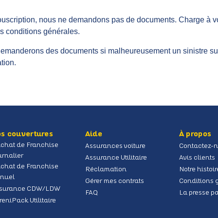
souscription, nous ne demandons pas de documents. Charge à 
s conditions générales.
emanderons des documents si malheureusement un sinistre sur
tion.
s couvertures
Aide
À propos
chat de Franchise
Assurances voiture
Contactez-
urnalier
Assurance Utilitaire
Avis clients
chat de Franchise
Réclamation
Notre histoir
nuel
Gérer mes contrats
Conditions 
surance CDW/LDW
FAQ
La presse p
reniPack Utilitaire