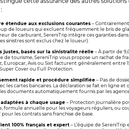
distingue cette assurance des autres solutions
:
e étendue aux exclusions courantes
– Contrairement
p de loueurs qui excluent fréquemment le bris de glac
erreur de carburant, SereniTrip intègre ces garanties dan
es sinistres sont exclus chez le loueur).
s justes, basés sur la sinistralité réelle
– À partir de 9
e de tourisme, SereniTrip vous propose un rachat de fr
z, Europcar, Avis ou Sixt facturent généralement entre 1
Super Cover ou Full Protection.
ement rapide et procédure simplifiée
– Pas de doss
 les cartes bancaires. La déclaration se fait en ligne et
es documents automatiquement fournis par les agences
 adaptées à chaque usage
– Protection journalière po
, formule annuelle pour les voyageurs réguliers, ou co
ur les contrats sans franchise de base.
lient 100% français et expert
– L’équipe de SereniTrip 