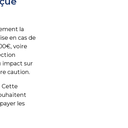
nçue
lement la
hise en cas de
00€, voire
ection
u impact sur
re caution.
. Cette
souhaitent
 payer les