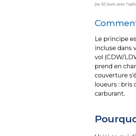
(ou 62 jours avec l’opti
Comment 
Le principe es
incluse dans 
vol (CDW/LDW)
prend en char
couverture s
loueurs : bris
carburant.
Pourquoi