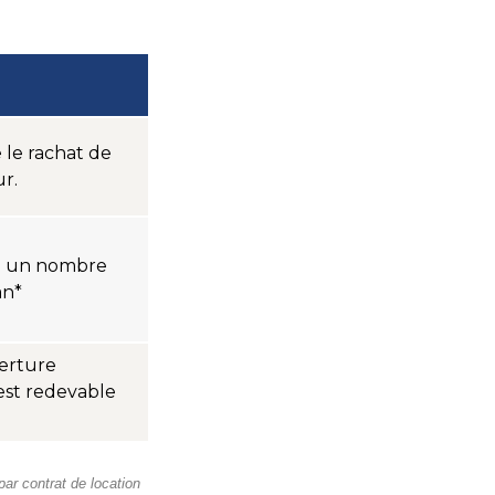
 le rachat de
r.
re un nombre
an*
erture
est redevable
par contrat de location