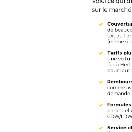
Voici ce qui 
sur le marché 
Couvertur
de beaucou
toit ou l’
(même si c
Tarifs plu
une voitur
là où Hert
pour leur 
Rembours
comme avec
demande l
Formules
ponctuelle
CDW/LDW po
Service c