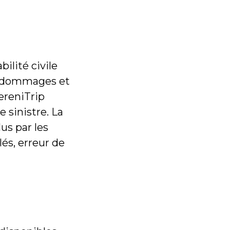
ilité civile
ce dommages et
ereniTrip
 sinistre. La
s par les
lés, erreur de