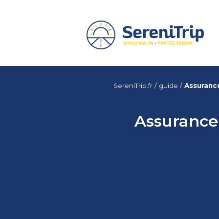
SereniTrip.fr
/
guide
/
Assurance
Assurance 