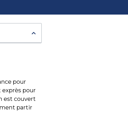
rance pour
it exprès pour
 est couvert
mment partir