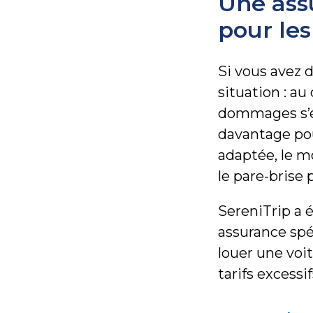
Une ass
pour les
Si vous avez 
situation : au
dommages s’él
davantage pou
adaptée, le m
le pare-brise
SereniTrip a 
assurance spé
louer une voit
tarifs excessi