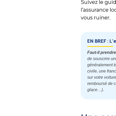
Suivez le guid
l’assurance l
vous ruiner.
EN BREF : L'
Faut-il prendr
de souscrire un
généralement to
civile, une fran
sur votre voitu
remboursé de ce
glace…).