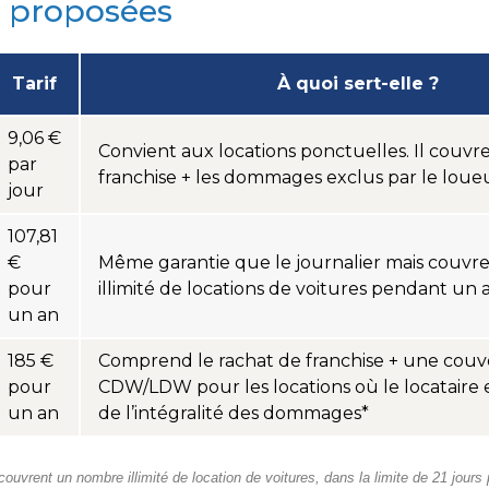
 proposées
Tarif
À quoi sert-elle ?
9,06 €
Convient aux locations ponctuelles. Il couvre
par
franchise + les dommages exclus par le loueu
jour
107,81
€
Même garantie que le journalier mais couv
pour
illimité de locations de voitures pendant un 
un an
185 €
Comprend le rachat de franchise + une couv
pour
CDW/LDW pour les locations où le locataire 
un an
de l’intégralité des dommages*
ouvrent un nombre illimité de location de voitures, dans la limite de 21 jours 