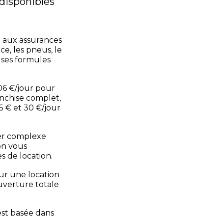
 disponibles
 aux assurances
e, les pneus, le
s ses formules
,06 €/jour pour
anchise complet,
5 € et 30 €/jour
ier complexe
 on vous
 de location.
ur une location
uverture totale
est basée dans