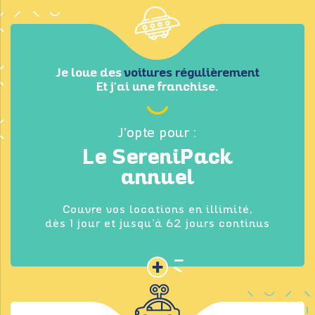
Je loue des
voitures régulièrement
Et j’ai une franchise.
J’opte pour :
Le SereniPack
annuel
Couvre vos locations en illimité,
dès 1 jour et jusqu’à 62 jours continus
+