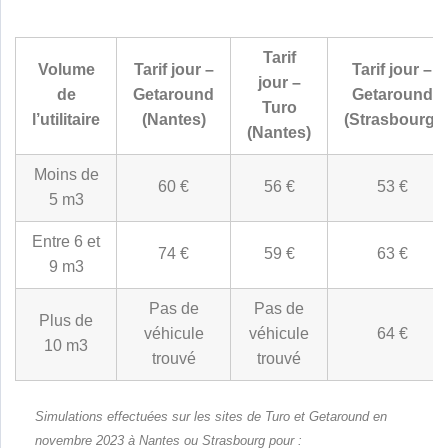
Tarif
Volume
Tarif jour –
Tarif jour –
jour –
de
Getaround
Getaround
Turo
l’utilitaire
(Nantes)
(Strasbourg)
(Nantes)
Moins de
60 €
56 €
53 €
5 m3
Entre 6 et
74 €
59 €
63 €
9 m3
Pas de
Pas de
Plus de
véhicule
véhicule
64 €
10 m3
trouvé
trouvé
Simulations effectuées sur les sites de Turo et Getaround en
novembre 2023 à Nantes ou Strasbourg pour :