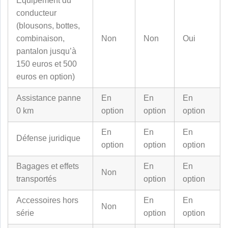
Equipement du
conducteur
(blousons, bottes,
combinaison,
Non
Non
Oui
pantalon jusqu’à
150 euros et 500
euros en option)
Assistance panne
En
En
En
0 km
option
option
option
En
En
En
Défense juridique
option
option
option
Bagages et effets
En
En
Non
transportés
option
option
Accessoires hors
En
En
Non
série
option
option