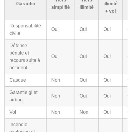
Garantie
illimité
simplifié
illimité
+ vol
a
Responsabilité
Oui
Oui
Oui
O
civile
Défense
pénale et
Oui
Oui
Oui
O
recours suite à
accident
Casque
Non
Oui
Oui
O
Garantie gilet
Non
Oui
Oui
O
airbag
Vol
Non
Non
Oui
O
Incendie,
explosion et