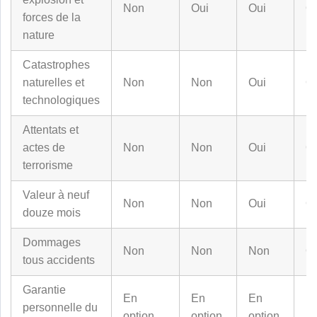
Non
Oui
Oui
O
forces de la
nature
Catastrophes
naturelles et
Non
Non
Oui
O
technologiques
Attentats et
actes de
Non
Non
Oui
O
terrorisme
Valeur à neuf
Non
Non
Oui
O
douze mois
Dommages
Non
Non
Non
O
tous accidents
Garantie
En
En
En
personnelle du
En
option
option
option