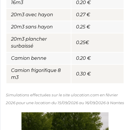
16m3
0.20 €
20m3 avec hayon
0.27 €
20m3 sans hayon
0.25 €
20m3 plancher
0.25€
surbaissé
Camion benne
0.20 €
Camion frigorifique 8
0.30 €
m3
Simulations effectuées sur le site ulocation.com en février
2026 pour une location du 15/09/2026 au 16/09/2026 à Nantes