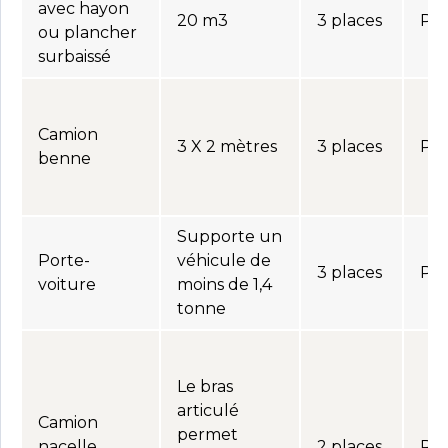
avec hayon
20 m3
3 places
Per
ou plancher
surbaissé
Camion
3 X 2 mètres
3 places
Per
benne
Supporte un
Porte-
véhicule de
3 places
Per
voiture
moins de 1,4
tonne
Le bras
articulé
Camion
permet
nacelle
2 places
Per