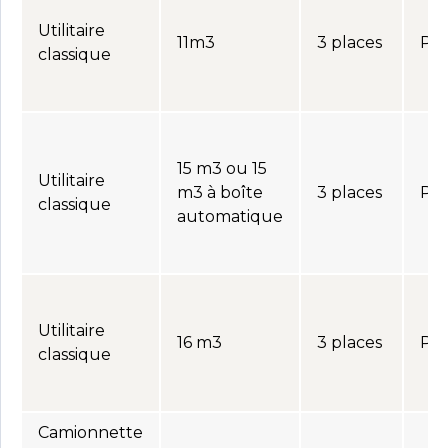
Utilitaire
11m3
3 places
Per
classique
15 m3 ou 15
Utilitaire
m3 à boîte
3 places
Per
classique
automatique
Utilitaire
16 m3
3 places
Per
classique
Camionnette