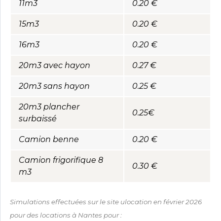
11m3
0.20 €
15m3
0.20 €
16m3
0.20 €
20m3 avec hayon
0.27 €
20m3 sans hayon
0.25 €
20m3 plancher
0.25€
surbaissé
Camion benne
0.20 €
Camion frigorifique 8
0.30 €
m3
Simulations effectuées sur le site
ulocation
en février 2026
pour des locations à Nantes pour :