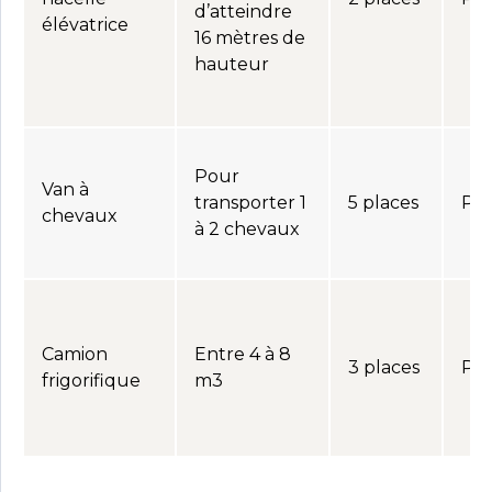
d’atteindre
élévatrice
16 mètres de
hauteur
Pour
Van à
transporter 1
5 places
Per
chevaux
à 2 chevaux
Camion
Entre 4 à 8
3 places
Per
frigorifique
m3