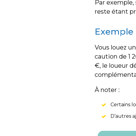
Par exemple, s
reste étant pr
Exemple 
Vous louez un
caution de 1 
€, le loueur d
complémentair
À noter :
Certains l
D’autres a