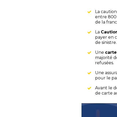
La caution
entre 800 
de la franc
La
Caution
payer en c
de sinistre.
Une
carte
majorité d
refusées.
Une assur
pour le pa
Avant le d
de carte a