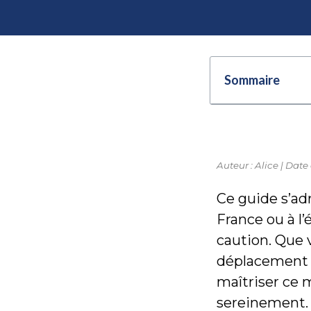
Sommaire
Auteur : Alice | Date 
Ce guide s’ad
France ou à l
caution. Que 
déplacement o
maîtriser ce 
sereinement.