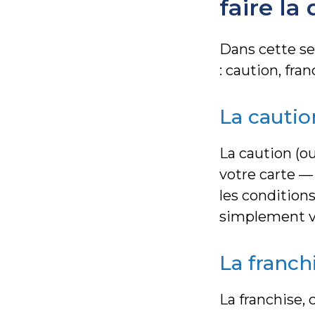
faire la
Dans cette se
: caution, fra
La cautio
La caution (o
votre carte —
les condition
simplement vo
La franch
La franchise, 