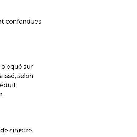
ent confondues
 bloqué sur
aissé, selon
réduit
n.
de sinistre.