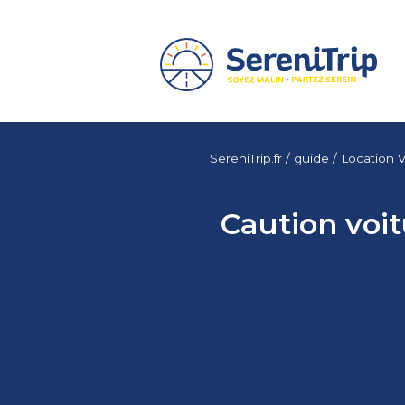
SereniTrip.fr
/
guide
/
Location V
Caution voit