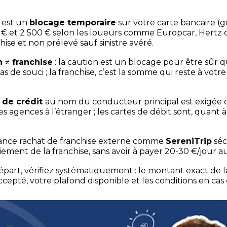
 est un
blocage temporaire
sur votre carte bancaire 
€ et 2 500 € selon les loueurs comme Europcar, Hertz ou 
hise et non prélevé sauf sinistre avéré.
 ≠ franchise
: la caution est un blocage pour être sûr q
as de souci ; la franchise, c’est la somme qui reste à votr
 de crédit
au nom du conducteur principal est exigée 
es agences à l’étranger ; les cartes de débit sont, quant à
ance rachat de franchise externe comme
SereniTrip
séc
iement de la franchise, sans avoir à payer 20-30 €/jour a
épart, vérifiez systématiquement : le montant exact de la
ccepté, votre plafond disponible et les conditions en c