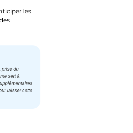
anticiper les
 des
 prise du
mme sert à
 supplémentaires
ur laisser cette