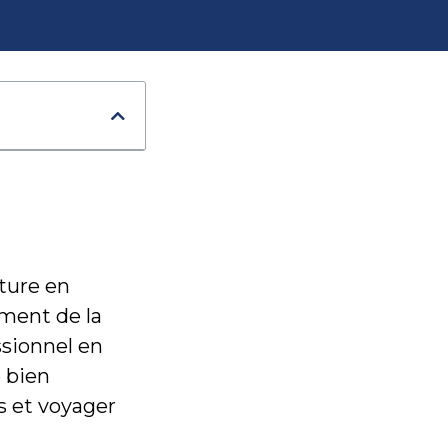
iture en
ement de la
ssionnel en
e bien
s et voyager