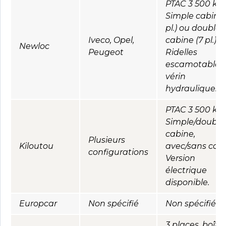
PTAC 3 500 kg.
Simple cabine 
pl.) ou double
Iveco, Opel,
cabine (7 pl.).
Newloc
Peugeot
Ridelles
escamotables,
vérin
hydraulique.
PTAC 3 500 kg.
Simple/double
cabine,
Plusieurs
Kiloutou
avec/sans coffr
configurations
Version
électrique
disponible.
Europcar
Non spécifié
Non spécifié.
3 places, boîte