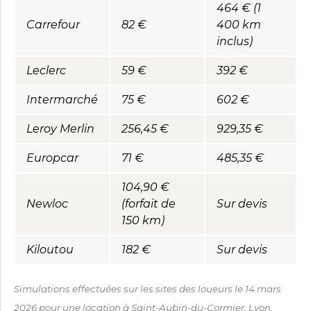
464 € (1
Carrefour
82 €
400 km
inclus)
Leclerc
59 €
392 €
Intermarché
75 €
602 €
Leroy Merlin
256,45 €
929,35 €
Europcar
71 €
485,35 €
104,90 €
Newloc
(forfait de
Sur devis
150 km)
Kiloutou
182 €
Sur devis
Simulations effectuées sur les sites des loueurs le 14 mars
2026 pour une location à Saint-Aubin-du-Cormier, Lyon,