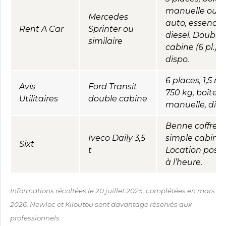
manuelle ou
Mercedes
auto, essence 
Rent A Car
Sprinter ou
diesel. Double
similaire
cabine (6 pl.)
dispo.
6 places, 1,5 m³
Avis
Ford Transit
750 kg, boîte
Utilitaires
double cabine
manuelle, diese
Benne coffre
Iveco Daily 3,5
simple cabine.
Sixt
t
Location possi
à l’heure.
Informations récoltées le 20 juillet 2025, complétées en mars
2026. Newloc et Kiloutou sont davantage réservés aux
professionnels