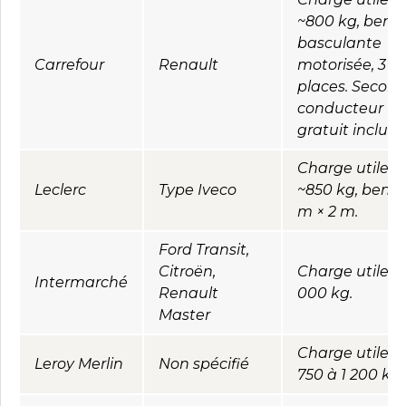
~800 kg, benn
basculante
Carrefour
Renault
motorisée, 3
places. Secon
conducteur
gratuit inclus.
Charge utile
Leclerc
Type Iveco
~850 kg, benne
m × 2 m.
Ford Transit,
Citroën,
Charge utile ~1
Intermarché
Renault
000 kg.
Master
Charge utile d
Leroy Merlin
Non spécifié
750 à 1 200 kg.