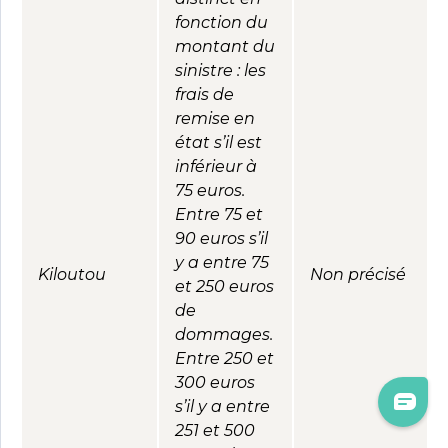
fonction du
montant du
sinistre : les
frais de
remise en
état s’il est
inférieur à
75 euros.
Entre 75 et
90 euros s’il
y a entre 75
Kiloutou
Non précisé
et 250 euros
de
dommages.
Entre 250 et
300 euros
s’il y a entre
251 et 500