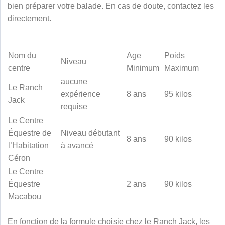
bien préparer votre balade. En cas de doute, contactez les
directement.
Nom du
Age
Poids
Niveau
centre
Minimum
Maximum
aucune
Le Ranch
expérience
8 ans
95 kilos
Jack
requise
Le Centre
Équestre de
Niveau débutant
8 ans
90 kilos
l’Habitation
à avancé
Céron
Le Centre
Équestre
2 ans
90 kilos
Macabou
En fonction de la formule choisie chez le Ranch Jack, les