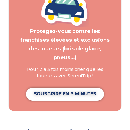
Protégez-vous contre les
franchises élevées et exclusions
des loueurs (bris de glace,
pneus…)
Pour 2 à 3 fois moins cher que les
loueurs avec SereniTrip !
SOUSCRIRE EN 3 MINUTES