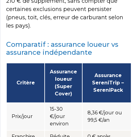
210 € de supplément, sans compter que
certaines exclusions peuvent persister
(pneus, toit, clés, erreur de carburant selon
les pays).
Comparatif : assurance loueur vs
assurance indépendante
Assurance
Assurance
loueur
Critère
SereniTrip –
(Super
SereniPack
Cover)
15-30
8,36 €/jour ou
Prix/jour
€/jour
99,5 €/an
environ
Franchise
Réduite
0 € après