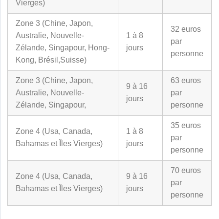
Vierges)
Zone 3 (Chine, Japon,
32 euros
Australie, Nouvelle-
1 à 8
par
Zélande, Singapour, Hong-
jours
personne
Kong, Brésil,Suisse)
Zone 3 (Chine, Japon,
63 euros
9 à 16
Australie, Nouvelle-
par
jours
Zélande, Singapour,
personne
35 euros
Zone 4 (Usa, Canada,
1 à 8
par
Bahamas et Îles Vierges)
jours
personne
70 euros
Zone 4 (Usa, Canada,
9 à 16
par
Bahamas et Îles Vierges)
jours
personne