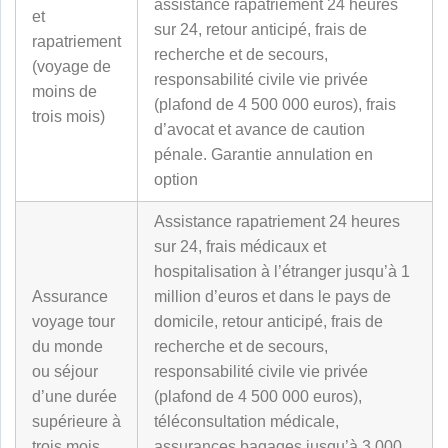
assistance rapatriement 24 heures
et
sur 24, retour anticipé, frais de
rapatriement
recherche et de secours,
(voyage de
responsabilité civile vie privée
moins de
(plafond de 4 500 000 euros), frais
trois mois)
d’avocat et avance de caution
pénale. Garantie annulation en
option
Assistance rapatriement 24 heures
sur 24, frais médicaux et
hospitalisation à l’étranger jusqu’à 1
Assurance
million d’euros et dans le pays de
voyage tour
domicile, retour anticipé, frais de
du monde
recherche et de secours,
ou séjour
responsabilité civile vie privée
d’une durée
(plafond de 4 500 000 euros),
supérieure à
téléconsultation médicale,
trois mois
assurances bagages jusqu’à 3 000